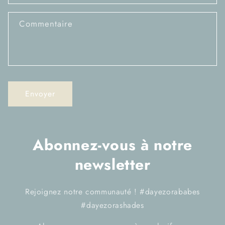
i
r
Commentaire
e
d
e
c
o
Envoyer
n
t
a
Abonnez-vous à notre
c
t
newsletter
Rejoignez notre communauté ! #dayezorababes
#dayezorashades